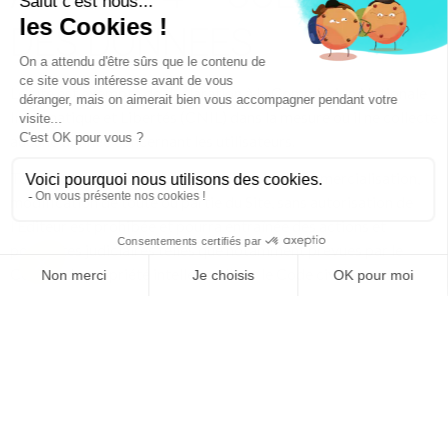
DES DONNEES
Le site est exempté de déclaration à la Commission Nationale
Informatique et Libertés (CNIL) dans la mesure où il ne collecte
aucune donnée concernant les utilisateurs.
Toute utilisation, reproduction, diffusion, commercialisation,
modification de toute ou partie du Site, sans autorisation de
l’Editeur est prohibée et pourra entraînée des actions et
poursuites judiciaires telles que notamment prévues par le
Code de la propriété intellectuelle et le Code civil.
ARTICLE 5 – DROITS
D’AUTEUR
Crédits photos : treize images